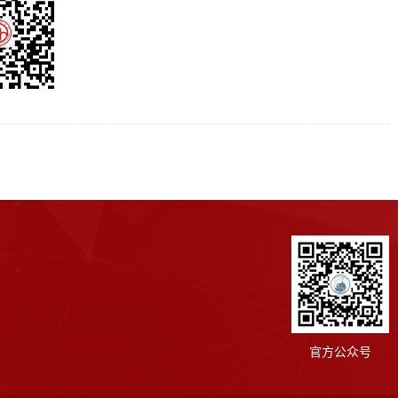
官方公众号