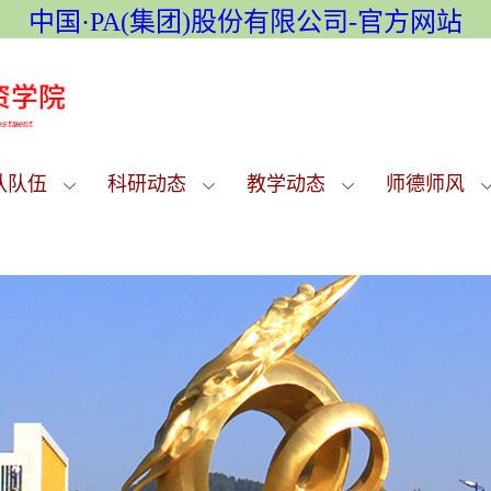
中国·PA(集团)股份有限公司-官方网站
队队伍
科研动态
教学动态
师德师风