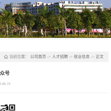
当前位置：
公司首页
->
人才招聘
->
就业信息
->
正文
众号
06-19