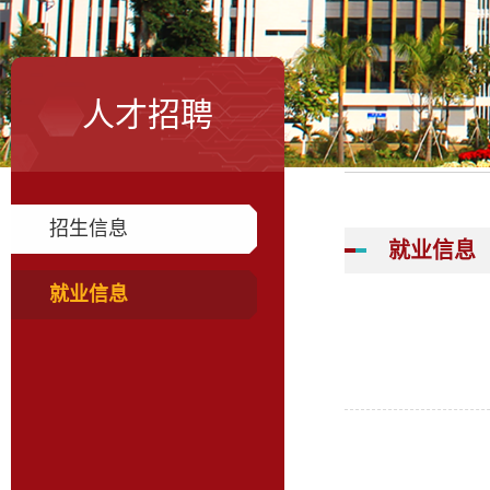
人才招聘
招生信息
就业信息
就业信息